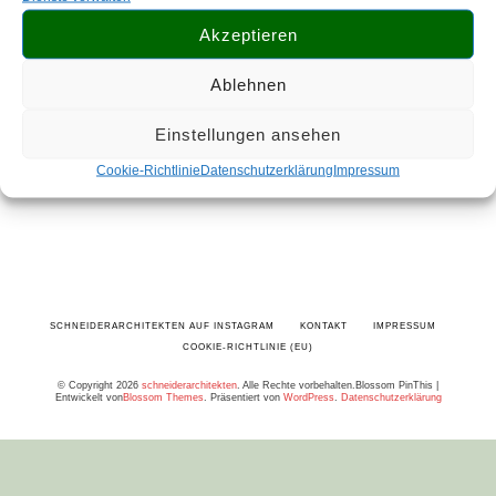
für Handwerk, Gewerbe und Handel.
Akzeptieren
Ablehnen
Einstellungen ansehen
Cookie-Richtlinie
Datenschutzerklärung
Impressum
SCHNEIDERARCHITEKTEN AUF INSTAGRAM
KONTAKT
IMPRESSUM
COOKIE-RICHTLINIE (EU)
© Copyright 2026
schneiderarchitekten
. Alle Rechte vorbehalten.
Blossom PinThis |
Entwickelt von
Blossom Themes
. Präsentiert von
WordPress
.
Datenschutzerklärung